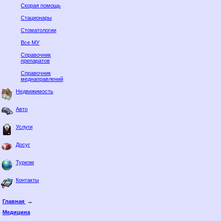
Скорая помощь
Стационары
Стоматологии
Все МУ
Справочник
препаратов
Справочник
меднаправлений
Недвижимость
Авто
Услуги
Досуг
Туризм
Контакты
Главная
→
Медицина