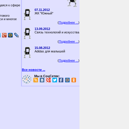
щаяся к сфере
07.11.2012
ЖК "Южный"
тового
си и многое
(
Подробнее ...
)
13.09.2012
Связь технологий и искусства
(
Подробнее ...
)
15.08.2012
Adidas для малышей
(
Подробнее ...
)
Все новости ...
Мы в СоцСетях: