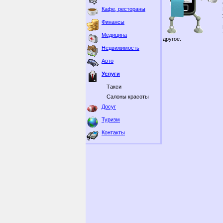
Кафе, рестораны
Финансы
Медицина
другое.
Недвижимость
Авто
Услуги
Такси
Салоны красоты
Досуг
Туризм
Контакты