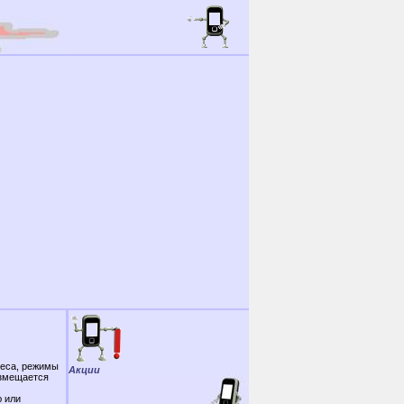
реса, режимы
Акции
азмещается
ю или