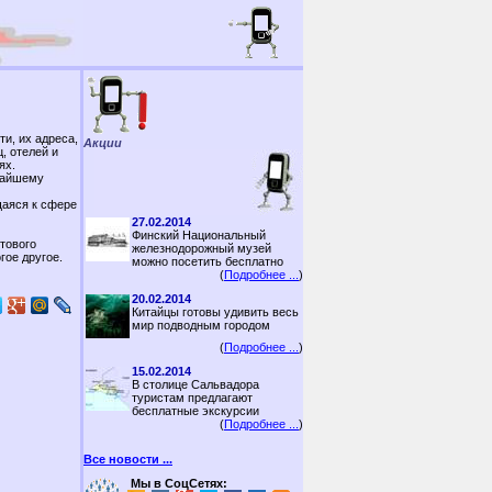
и, их адреса,
Акции
, отелей и
ях.
жайшему
щаяся к сфере
27.02.2014
Финский Национальный
тового
железнодорожный музей
гое другое.
можно посетить бесплатно
(
Подробнее ...
)
20.02.2014
Китайцы готовы удивить весь
мир подводным городом
(
Подробнее ...
)
15.02.2014
В столице Сальвадора
туристам предлагают
бесплатные экскурсии
(
Подробнее ...
)
Все новости ...
Мы в СоцСетях: