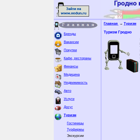
Главная
→
Туризм
Туризм Гродно
Бренды
Вакансии
Покупки
Кафе, рестораны
Финансы
Медицина
Недвижимость
Авто
Услуги
Досуг
Туризм
Гостиницы
Турфирмы
Экскурсии