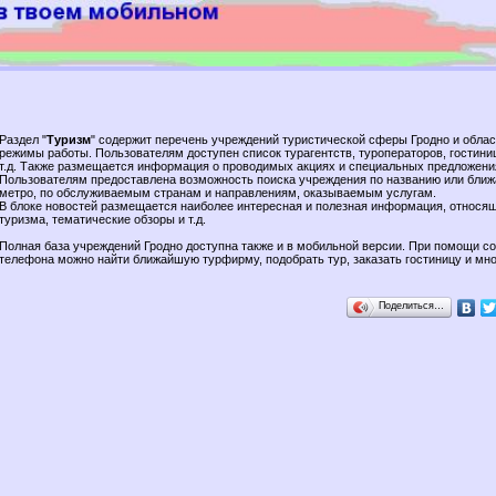
Раздел "
Туризм
" содержит перечень учреждений туристической сферы Гродно и област
режимы работы. Пользователям доступен список турагентств, туроператоров, гостиниц
т.д. Также размещается информация о проводимых акциях и специальных предложени
Пользователям предоставлена возможность поиска учреждения по названию или бли
метро, по обслуживаемым странам и направлениям, оказываемым услугам.
В блоке новостей размещается наиболее интересная и полезная информация, относя
туризма, тематические обзоры и т.д.
Полная база учреждений Гродно доступна также и в мобильной версии. При помощи со
телефона можно найти ближайшую турфирму, подобрать тур, заказать гостиницу и мно
Поделиться…